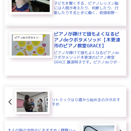
子どもを賢くする、ピアノレッスン脳
には人間が考えたり、判断したり、行
動したりするときに働く、前頭前野と
いう場所があります。前頭前野は脳の
中でも特に高度な働きをします。赤ち
ゃんは２才頃には前頭前野を使って行
動するようになります。見たり、聞い
ピアノが弾けて頭もよくなるピ
た...
ピアノdeクボタメソッド
アノdeクボタメソッド【木更津
市のピアノ教室GRACE】
ピアノが弾けて頭もよくなるピアノde
クボタメソッド木更津のピアノ教室
GRACE 藤浪明子です。ピアノdeクボタ
メソッドはピアノを使って ２歳 ３歳
４歳 ５歳 のお子さまの脳を育てます。
リトミックは０歳から始めるのががおす
すめ
大人の脳の活性化におすすめ！鍵盤ハー