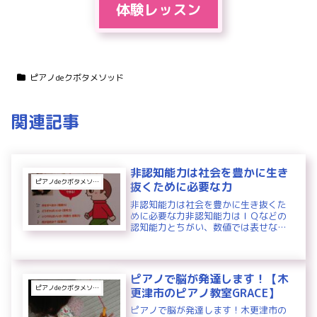
体験レッスン
ピアノdeクボタメソッド
関連記事
非認知能力は社会を豊かに生き
ピアノdeクボタメソッド
抜くために必要な力
非認知能力は社会を豊かに生き抜くた
めに必要な力非認知能力はＩＱなどの
認知能力とちがい、数値では表せない
能力です。子どもが社会に出たあとの
生活を豊かにし、高い幸福度を得るた
めに必要な力だといわれています。非
認知能力が高いと、成長するにつれて
ピアノで脳が発達します！【木
学...
ピアノdeクボタメソッド
更津市のピアノ教室GRACE】
ピアノで脳が発達します！木更津市の