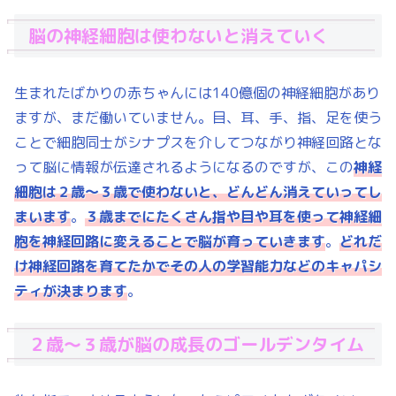
脳の神経細胞は使わないと消えていく
生まれたばかりの赤ちゃんには140億個の神経細胞があり
ますが、まだ働いていません。目、耳、手、指、足を使う
ことで細胞同士がシナプスを介してつながり神経回路とな
って脳に情報が伝達されるようになるのですが、この
神経
細胞は２歳～３歳で使わないと、どんどん消えていってし
まいます
。
３歳までにたくさん指や目や耳を使って神経細
胞を神経回路に変えることで脳が育っていきます
。
どれだ
け神経回路を育てたかでその人の学習能力などのキャパシ
ティが決まります
。
２歳～３歳が脳の成長のゴールデンタイム