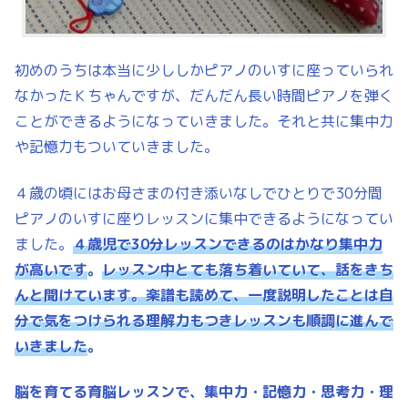
初めのうちは本当に少ししかピアノのいすに座っていられ
なかったＫちゃんですが、だんだん長い時間ピアノを弾く
ことができるようになっていきました。それと共に集中力
や記憶力もついていきました。
４歳の頃にはお母さまの付き添いなしでひとりで30分間
ピアノのいすに座りレッスンに集中できるようになってい
ました。
４歳児で30分レッスンできるのはかなり集中力
が高いです
。
レッスン中とても落ち着いていて、話をきち
んと聞けています。楽譜も読めて、一度説明したことは自
分で気をつけられる理解力もつきレッスンも順調に進んで
いきました
。
脳を育てる育脳レッスンで、集中力・記憶力・思考力・理