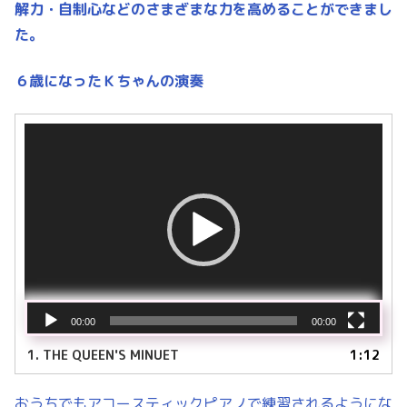
解力・自制心などの
さまざまな力を高めることができまし
た。
６歳になったＫちゃんの演奏
動
画
プ
レ
ー
ヤ
ー
00:00
00:00
1.
THE QUEEN'S MINUET
1:12
おうちでもアコースティックピアノで練習されるようにな